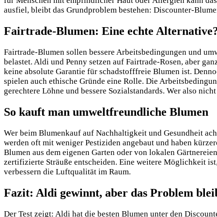
für Menschen mit empfindlicher Haut oder Allergien kann das 
ausfiel, bleibt das Grundproblem bestehen: Discounter-Blumen
Fairtrade-Blumen: Eine echte Alternative
Fairtrade-Blumen sollen bessere Arbeitsbedingungen und umwe
belastet. Aldi und Penny setzen auf Fairtrade-Rosen, aber ganz
keine absolute Garantie für schadstofffreie Blumen ist. Denn
spielen auch ethische Gründe eine Rolle. Die Arbeitsbedingu
gerechtere Löhne und bessere Sozialstandards. Wer also nicht 
So kauft man umweltfreundliche Blumen
Wer beim Blumenkauf auf Nachhaltigkeit und Gesundheit achte
werden oft mit weniger Pestiziden angebaut und haben kürze
Blumen aus dem eigenen Garten oder von lokalen Gärtnereien 
zertifizierte Sträuße entscheiden. Eine weitere Möglichkeit is
verbessern die Luftqualität im Raum.
Fazit: Aldi gewinnt, aber das Problem blei
Der Test zeigt: Aldi hat die besten Blumen unter den Discounte