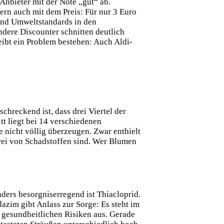
Anbieter mit der Note „gut“ ab.
ern auch mit dem Preis: Für nur 3 Euro
 und Umweltstandards in den
ndere Discounter schnitten deutlich
eibt ein Problem bestehen: Auch Aldi-
chreckend ist, dass drei Viertel der
tt liegt bei 14 verschiedenen
e nicht völlig überzeugen. Zwar enthielt
 frei von Schadstoffen sind. Wer Blumen
ders besorgniserregend ist Thiacloprid.
azim gibt Anlass zur Sorge: Es steht im
 gesundheitlichen Risiken aus. Gerade