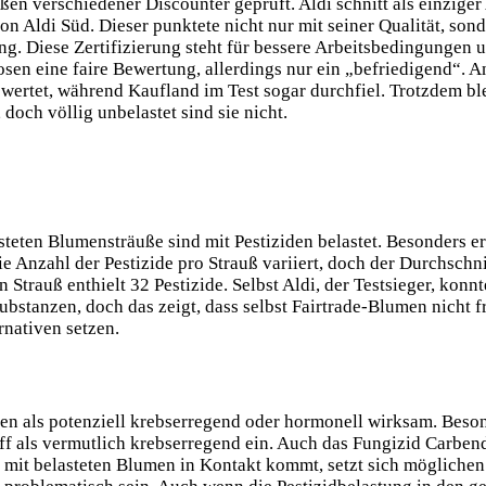
n verschiedener Discounter geprüft. Aldi schnitt als einziger 
 Aldi Süd. Dieser punktete nicht nur mit seiner Qualität, sond
ng. Diese Zertifizierung steht für bessere Arbeitsbedingungen
en eine faire Bewertung, allerdings nur ein „befriedigend“. A
wertet, während Kaufland im Test sogar durchfiel. Trotzdem bl
doch völlig unbelastet sind sie nicht.
teten Blumensträuße sind mit Pestiziden belastet. Besonders ers
ie Anzahl der Pestizide pro Strauß variiert, doch der Durchschni
Strauß enthielt 32 Pestizide. Selbst Aldi, der Testsieger, konnt
Substanzen, doch das zeigt, dass selbst Fairtrade-Blumen nicht
rnativen setzen.
lten als potenziell krebserregend oder hormonell wirksam. Beson
f als vermutlich krebserregend ein. Auch das Fungizid Carbend
 mit belasteten Blumen in Kontakt kommt, setzt sich möglichen