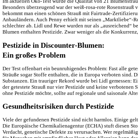
Im aktuellen Öko-Test wurde die Qualität von 21 Blumensträuße
Besonders überzeugend war der weiß-rosa-rote Rosenstrauß von
bekommt man einen schönen Strauß mit Fairtrade-Zertifizieru
Anbauländern. Auch Penny erhielt mit seinen „Marktliebe“-Ros
schlechter ab. Lidl und Rewe wurden nur als „ausreichend“ be
Blumen enthalten Pestizide. Zwar weniger als die Konkurrenz, 
Pestizide in Discounter-Blumen:
Ein großes Problem
Der Test offenbart ein beunruhigendes Problem: Fast alle getes
Sträuße sogar Stoffe enthalten, die in Europa verboten sind. D
Substanzen. Ein trauriger Rekord wurde bei Lidl gemessen: Ein 
der getestete Strauß nur vier Pestizide und keine verbotenen 
ohne Pestizide möchte, sollte auf regionale und saisonale Alte
Gesundheitsrisiken durch Pestizide
Viele der gefundenen Pestizide sind nicht harmlos. Einige ge
Die Europäische Chemikalienagentur (ECHA) stuft diesen Stof
Verdacht, genetische Defekte zu verursachen. Wer regelmäßig