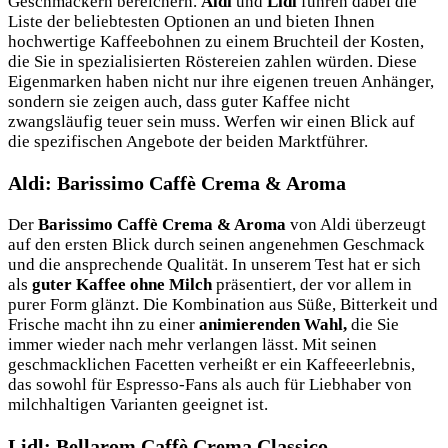
Geschmäckern bereichern.
Aldi
und
Lidl
führen dabei die
Liste der beliebtesten Optionen an und bieten Ihnen
hochwertige Kaffeebohnen zu einem Bruchteil der Kosten,
die Sie in spezialisierten Röstereien zahlen würden. Diese
Eigenmarken haben nicht nur ihre eigenen treuen Anhänger,
sondern sie zeigen auch, dass guter Kaffee nicht
zwangsläufig teuer sein muss. Werfen wir einen Blick auf
die spezifischen Angebote der beiden Marktführer.
Aldi: Barissimo Caffè Crema & Aroma
Der
Barissimo Caffè Crema & Aroma
von Aldi überzeugt
auf den ersten Blick durch seinen angenehmen Geschmack
und die ansprechende Qualität. In unserem Test hat er sich
als
guter Kaffee ohne Milch
präsentiert, der vor allem in
purer Form glänzt. Die Kombination aus Süße, Bitterkeit und
Frische macht ihn zu einer
animierenden Wahl,
die Sie
immer wieder nach mehr verlangen lässt. Mit seinen
geschmacklichen Facetten verheißt er ein Kaffeeerlebnis,
das sowohl für Espresso-Fans als auch für Liebhaber von
milchhaltigen Varianten geeignet ist.
Lidl: Bellarom Caffè Crema Classico