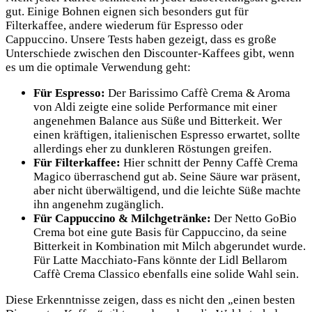
gut. Einige Bohnen eignen sich besonders gut für
Filterkaffee, andere wiederum für Espresso oder
Cappuccino. Unsere Tests haben gezeigt, dass es große
Unterschiede zwischen den Discounter-Kaffees gibt, wenn
es um die optimale Verwendung geht:
Für Espresso:
Der Barissimo Caffè Crema & Aroma
von Aldi zeigte eine solide Performance mit einer
angenehmen Balance aus Süße und Bitterkeit. Wer
einen kräftigen, italienischen Espresso erwartet, sollte
allerdings eher zu dunkleren Röstungen greifen.
Für Filterkaffee:
Hier schnitt der Penny Caffè Crema
Magico überraschend gut ab. Seine Säure war präsent,
aber nicht überwältigend, und die leichte Süße machte
ihn angenehm zugänglich.
Für Cappuccino & Milchgetränke:
Der Netto GoBio
Crema bot eine gute Basis für Cappuccino, da seine
Bitterkeit in Kombination mit Milch abgerundet wurde.
Für Latte Macchiato-Fans könnte der Lidl Bellarom
Caffè Crema Classico ebenfalls eine solide Wahl sein.
Diese Erkenntnisse zeigen, dass es nicht den „einen besten