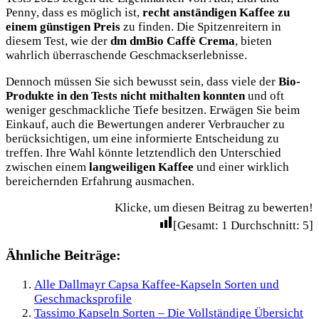
Penny, dass es möglich ist,
recht anständigen Kaffee zu
einem günstigen Preis
zu finden. Die Spitzenreitern in
diesem Test, wie der
dm dmBio Caffè Crema
, bieten
wahrlich überraschende Geschmackserlebnisse.
Dennoch müssen Sie sich bewusst sein, dass viele der
Bio-
Produkte in den Tests nicht mithalten konnten
und oft
weniger geschmackliche Tiefe besitzen. Erwägen Sie beim
Einkauf, auch die Bewertungen anderer Verbraucher zu
berücksichtigen, um eine informierte Entscheidung zu
treffen. Ihre Wahl könnte letztendlich den Unterschied
zwischen einem
langweiligen Kaffee
und einer wirklich
bereichernden Erfahrung ausmachen.
Klicke, um diesen Beitrag zu bewerten!
[Gesamt:
1
Durchschnitt:
5
]
Ähnliche Beiträge:
Alle Dallmayr Capsa Kaffee-Kapseln Sorten und
Geschmacksprofile
Tassimo Kapseln Sorten – Die Vollständige Übersicht