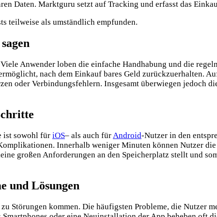
ren Daten. Marktguru setzt auf Tracking und erfasst das Einka
s teilweise als umständlich empfunden
.
 sagen
. Viele Anwender loben die einfache Handhabung und die rege
rmöglicht, nach dem Einkauf bares Geld zurückzuerhalten. Auf 
rzen oder Verbindungsfehlern. Insgesamt überwiegen jedoch di
chritte
 ist sowohl für
iOS
– als auch für
Android
-Nutzer in den entsp
 Komplikationen. Innerhalb weniger Minuten können Nutzer die
keine großen Anforderungen an den Speicherplatz stellt und so
me und Lösungen
 zu Störungen kommen. Die häufigsten Probleme, die Nutzer me
 Smartphones oder eine Neuinstallation der App beheben oft die