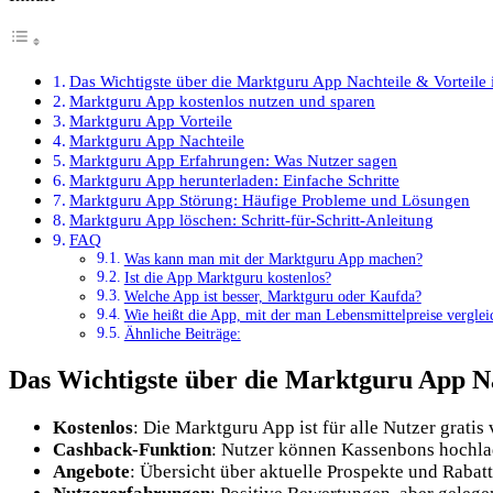
Das Wichtigste über die Marktguru App Nachteile & Vorteile 
Marktguru App kostenlos nutzen und sparen
Marktguru App Vorteile
Marktguru App Nachteile
Marktguru App Erfahrungen: Was Nutzer sagen
Marktguru App herunterladen: Einfache Schritte
Marktguru App Störung: Häufige Probleme und Lösungen
Marktguru App löschen: Schritt-für-Schritt-Anleitung
FAQ
Was kann man mit der Marktguru App machen?
Ist die App Marktguru kostenlos?
Welche App ist besser, Marktguru oder Kaufda?
Wie heißt die App, mit der man Lebensmittelpreise vergle
Ähnliche Beiträge:
Das Wichtigste über die Marktguru App Na
Kostenlos
: Die Marktguru App ist für alle Nutzer gratis 
Cashback-Funktion
: Nutzer können Kassenbons hochla
Angebote
: Übersicht über aktuelle Prospekte und Rabat