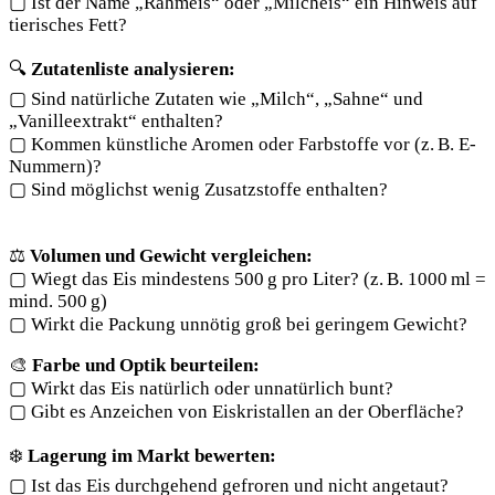
▢ Ist der Name „Rahmeis“ oder „Milcheis“ ein Hinweis auf
tierisches Fett?
🔍
Zutatenliste analysieren:
▢ Sind natürliche Zutaten wie „Milch“, „Sahne“ und
„Vanilleextrakt“ enthalten?
▢ Kommen künstliche Aromen oder Farbstoffe vor
(z. B. E-
Nummern)?
▢ Sind möglichst wenig Zusatzstoffe enthalten?
⚖️
Volumen und Gewicht vergleichen:
▢ Wiegt das Eis mindestens 500 g pro Liter? (z. B. 1000 ml =
mind. 500 g)
▢ Wirkt die Packung unnötig groß bei geringem Gewicht?
🎨
Farbe und Optik beurteilen:
▢ Wirkt das Eis natürlich oder unnatürlich bunt?
▢ Gibt es Anzeichen von Eiskristallen an der Oberfläche?
❄️
Lagerung im Markt bewerten:
▢ Ist das Eis durchgehend gefroren und nicht angetaut?