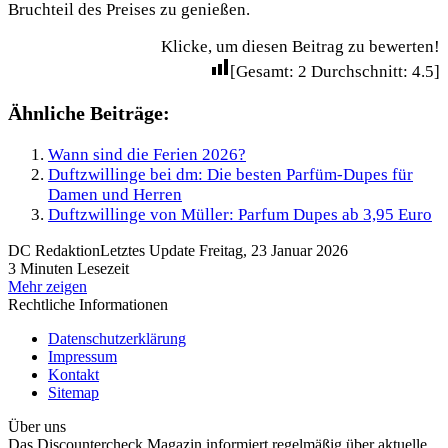
Bruchteil des Preises zu genießen.
Klicke, um diesen Beitrag zu bewerten!
[Gesamt:
2
Durchschnitt:
4.5
]
Ähnliche Beiträge:
Wann sind die Ferien 2026?
Duftzwillinge bei dm: Die besten Parfüm-Dupes für
Damen und Herren
Duftzwillinge von Müller: Parfum Dupes ab 3,95 Euro
DC Redaktion
Letztes Update Freitag, 23 Januar 2026
3 Minuten Lesezeit
Mehr zeigen
Rechtliche Informationen
Datenschutzerklärung
Impressum
Kontakt
Sitemap
Über uns
Das Discountercheck Magazin informiert regelmäßig über aktuelle