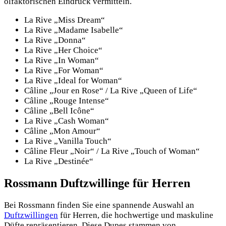
olfaktorischen Eindruck vermitteln.
La Rive „Miss Dream“
La Rive „Madame Isabelle“
La Rive „Donna“
La Rive „Her Choice“
La Rive „In Woman“
La Rive „For Woman“
La Rive „Ideal for Woman“
Câline „Jour en Rose“ / La Rive „Queen of Life“
Câline „Rouge Intense“
Câline „Bell Icône“
La Rive „Cash Woman“
Câline „Mon Amour“
La Rive „Vanilla Touch“
Câline Fleur „Noir“ / La Rive „Touch of Woman“
La Rive „Destinée“
Rossmann Duftzwillinge für Herren
Bei Rossmann finden Sie eine spannende Auswahl an
Duftzwillingen
für Herren, die hochwertige und maskuline
Düfte repräsentieren. Diese Dupes stammen von