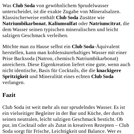
Was
Club Soda
von gewöhnlichem Sprudelwasser
unterscheidet, ist die exakte Zugabe von Mineralsalzen.
Klassischerweise enthält
Club Soda
Zusätze wie
Natriumbikarbonat
,
Kaliumsulfat
oder
Natriumcitrat
, die
dem Wasser seinen typischen mineralischen und leicht
salzigen Geschmack verleihen.
Möchte man zu Hause selbst ein
Club Soda
-Äquivalent
herstellen, kann man kohlensäurehaltiges Wasser mit einer
Prise Backsoda (Natron, chemisch Natriumbikarbonat)
anreichern. Diese Eigenkreation liefert eine gute, wenn auch
nicht identische, Basis für Cocktails, die die
knackigere
Spritzigkeit
und Mineralität eines echten
Club Soda
verlangen.
Fazit
Club Soda ist weit mehr als nur sprudelndes Wasser. Es ist
ein vielseitiger Begleiter in der Bar und Küche, der durch
seinen neutralen, leicht salzigen Geschmack besticht. Ob
pur, im Cocktail oder als Zutat in kreativen Rezepten – Club
Soda sorgt für Frische, Leichtigkeit und Balance. Wer es