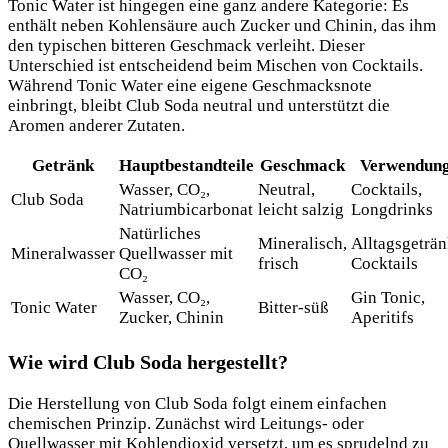
Tonic Water ist hingegen eine ganz andere Kategorie: Es
enthält neben Kohlensäure auch Zucker und Chinin, das ihm
den typischen bitteren Geschmack verleiht. Dieser
Unterschied ist entscheidend beim Mischen von Cocktails.
Während Tonic Water eine eigene Geschmacksnote
einbringt, bleibt Club Soda neutral und unterstützt die
Aromen anderer Zutaten.
Getränk
Hauptbestandteile
Geschmack
Verwendun
Wasser, CO₂,
Neutral,
Cocktails,
Club Soda
Natriumbicarbonat
leicht salzig
Longdrinks
Natürliches
Mineralisch,
Alltagsgeträn
Mineralwasser
Quellwasser mit
frisch
Cocktails
CO₂
Wasser, CO₂,
Gin Tonic,
Tonic Water
Bitter-süß
Zucker, Chinin
Aperitifs
Wie wird Club Soda hergestellt?
Die Herstellung von Club Soda folgt einem einfachen
chemischen Prinzip. Zunächst wird Leitungs- oder
Quellwasser mit Kohlendioxid versetzt, um es sprudelnd zu