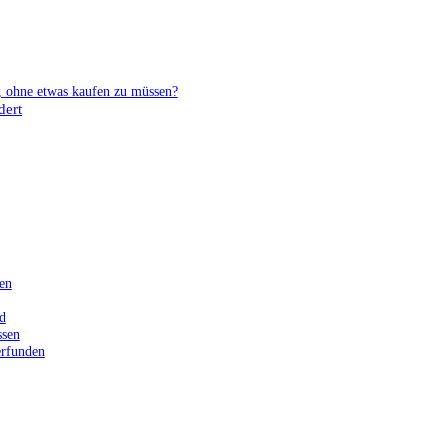
 ohne etwas kaufen zu müssen?
dert
en
d
ssen
erfunden