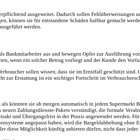
.
r verpflichtend ausgeweitet. Dadurch sollen Fehlüberweisungen 
en, können sie für entstandene Schäden haftbar gemacht werde
ausgeführt werden.
ch als Bankmitarbeiter aus und bewegen Opfer zur Ausführung vo
ten, wenn ein solcher Betrug vorliegt und der Kunde den Vorfall
rbraucher sollen wissen, dass sie im Ernstfall geschützt sind. 
t zur Erstattung ist ein wichtiger Fortschritt im Verbrauchersc
n, als könnten sie ab morgen automatisch in jedem Supermarkt 
des neuen Zahlungsdienste-Pakets verständigt, die formale Ver
sakt und Übergangsfrist in der Praxis angewendet werden. Für 
ensysteme angepasst haben, wird die Bargeldabhebung ohne Eink
 diese Möglichkeit künftig anbieten dürfen, nicht dass jeder M