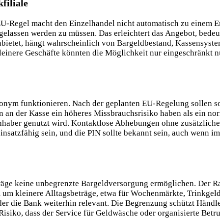
filiale
 EU-Regel macht den Einzelhandel nicht automatisch zu einem Er
gelassen werden zu müssen. Das erleichtert das Angebot, bedeut
anbietet, hängt wahrscheinlich von Bargeldbestand, Kassensyst
kleinere Geschäfte könnten die Möglichkeit nur eingeschränkt
nonym funktionieren. Nach der geplanten EU-Regelung sollen s
en an der Kasse ein höheres Missbrauchsrisiko haben als ein no
ninhaber genutzt wird. Kontaktlose Abhebungen ohne zusätzliche
insatzfähig sein, und die PIN sollte bekannt sein, auch wenn i
Beträge keine unbegrenzte Bargeldversorgung ermöglichen. Der 
um kleinere Alltagsbeträge, etwa für Wochenmärkte, Trinkgeld
r die Bank weiterhin relevant. Die Begrenzung schützt Händle
 Risiko, dass der Service für Geldwäsche oder organisierte Bet