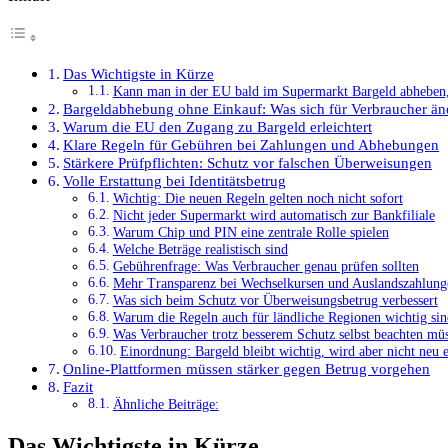
Das Wichtigste in Kürze
Kann man in der EU bald im Supermarkt Bargeld abheben,
Bargeldabhebung ohne Einkauf: Was sich für Verbraucher än
Warum die EU den Zugang zu Bargeld erleichtert
Klare Regeln für Gebühren bei Zahlungen und Abhebungen
Stärkere Prüfpflichten: Schutz vor falschen Überweisungen
Volle Erstattung bei Identitätsbetrug
Wichtig: Die neuen Regeln gelten noch nicht sofort
Nicht jeder Supermarkt wird automatisch zur Bankfiliale
Warum Chip und PIN eine zentrale Rolle spielen
Welche Beträge realistisch sind
Gebührenfrage: Was Verbraucher genau prüfen sollten
Mehr Transparenz bei Wechselkursen und Auslandszahlung
Was sich beim Schutz vor Überweisungsbetrug verbessert
Warum die Regeln auch für ländliche Regionen wichtig sin
Was Verbraucher trotz besserem Schutz selbst beachten mü
Einordnung: Bargeld bleibt wichtig, wird aber nicht neu 
Online-Plattformen müssen stärker gegen Betrug vorgehen
Fazit
Ähnliche Beiträge:
Das Wichtigste in Kürze