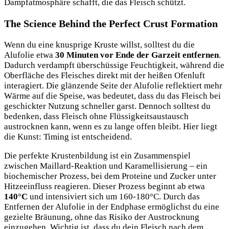
Dampfatmosphäre schafft, die das Fleisch schützt.
The Science Behind the Perfect Crust Formation
Wenn du eine knusprige Kruste willst, solltest du die
Alufolie etwa
30 Minuten vor Ende der Garzeit entfernen
.
Dadurch verdampft überschüssige Feuchtigkeit, während die
Oberfläche des Fleisches direkt mit der heißen Ofenluft
interagiert. Die glänzende Seite der Alufolie reflektiert mehr
Wärme auf die Speise, was bedeutet, dass du das Fleisch bei
geschickter Nutzung schneller garst. Dennoch solltest du
bedenken, dass Fleisch ohne Flüssigkeitsaustausch
austrocknen kann, wenn es zu lange offen bleibt. Hier liegt
die Kunst: Timing ist entscheidend.
Die perfekte Krustenbildung ist ein Zusammenspiel
zwischen Maillard-Reaktion und Karamellisierung – ein
biochemischer Prozess, bei dem Proteine und Zucker unter
Hitzeeinfluss reagieren. Dieser Prozess beginnt ab etwa
140°C
und intensiviert sich um 160-180°C. Durch das
Entfernen der Alufolie in der Endphase ermöglichst du eine
gezielte Bräunung, ohne das Risiko der Austrocknung
einzugehen. Wichtig ist, dass du dein Fleisch nach dem