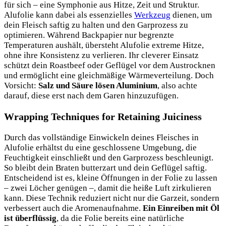
für sich – eine Symphonie aus Hitze, Zeit und Struktur.
Alufolie kann dabei als essenzielles
Werkzeug
dienen, um
dein Fleisch saftig zu halten und den Garprozess zu
optimieren. Während Backpapier nur begrenzte
Temperaturen aushält, übersteht Alufolie extreme Hitze,
ohne ihre Konsistenz zu verlieren. Ihr cleverer Einsatz
schützt dein Roastbeef oder Geflügel vor dem Austrocknen
und ermöglicht eine gleichmäßige Wärmeverteilung. Doch
Vorsicht:
Salz und Säure lösen Aluminium
, also achte
darauf, diese erst nach dem Garen hinzuzufügen.
Wrapping Techniques for Retaining Juiciness
Durch das vollständige Einwickeln deines Fleisches in
Alufolie erhältst du eine geschlossene Umgebung, die
Feuchtigkeit einschließt und den Garprozess beschleunigt.
So bleibt dein Braten butterzart und dein Geflügel saftig.
Entscheidend ist es, kleine Öffnungen in der Folie zu lassen
– zwei Löcher genügen –, damit die heiße Luft zirkulieren
kann. Diese Technik reduziert nicht nur die Garzeit, sondern
verbessert auch die Aromenaufnahme.
Ein Einreiben mit Öl
ist überflüssig
, da die Folie bereits eine natürliche